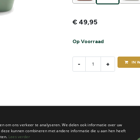
€
49,95
Op Voorraad
IN
W
-
+
en om ons verkeer te analyseren. We delen ook informatie over uw
ie deze kunnen combineren met andere informatie die u aan hen heeft
sten.
Lees verder