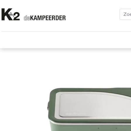
Kleding
Schoenen
Klimmen
Tenten
Uitrusting