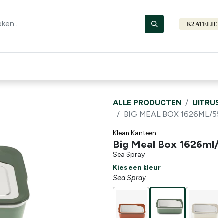
K2 ATELI
Fiets
Bibliotheek
Merken
Cadeautips
Hers
ALLE PRODUCTEN
UITRU
BIG MEAL BOX 1626ML/
Klean Kanteen
Big Meal Box 1626ml
Sea Spray
Kies een kleur
Sea Spray