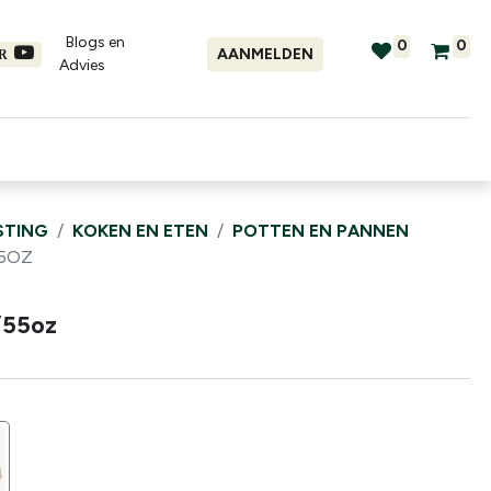
Blogs en
0
0
AANMELDEN
ER
Advies​
tellingen
Verhuur
Promo's
STING
KOKEN EN ETEN
POTTEN EN PANNEN
55OZ
/55oz