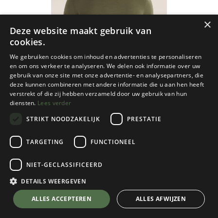
×
Deze website maakt gebruik van
cookies.
We gebruiken cookies om inhoud en advertenties te personaliseren
en om ons verkeer te analyseren. We delen ook informatie over uw
gebruik van onze site met onze advertentie- en analysepartners, die
deze kunnen combineren met andere informatie die u aan hen heeft
verstrekt of die zij hebben verzameld door uw gebruik van hun
diensten.
Lees verder
STRIKT NOODZAKELIJK
PRESTATIE
TARGETING
FUNCTIONEEL
NIET-GECLASSIFICEERD
Icebreaker
200 Oasis Long Sleeve Crewe Heren
DETAILS WEERGEVEN
Dk Loden
💬 Stel je vraag over dit product via WhatsApp
ALLES ACCEPTEREN
ALLES AFWIJZEN
Kies een maat