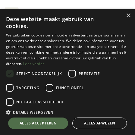
onderkledij bestaat zowel synthetisch als deels of volledig
uit merinowol. Tegenwoordig kies je uit allerlei modellen en
THERMISCH ONDERGOED
×
Deze website maakt gebruik van
kleuren.
cookies.
Graag nog meer informatie over het lagensysteem?
We gebruiken cookies om inhoud en advertenties te personaliseren
HET DRIELAGENSYSTEEM
en om ons verkeer te analyseren. We delen ook informatie over uw
gebruik van onze site met onze advertentie- en analysepartners, die
deze kunnen combineren met andere informatie die u aan hen heeft
verstrekt of die zij hebben verzameld door uw gebruik van hun
diensten.
Lees verder
STRIKT NOODZAKELIJK
PRESTATIE
Icebreaker
Smartwool
TARGETING
FUNCTIONEEL
200 OASIS LONG SLEEVE
MEN'S CLASSIC THERMAL
CREWE HEREN
MERINO BASE LAYER 1/4 ZIP
NIET-GECLASSIFICEERD
BOXED
DETAILS WEERGEVEN
7 color(s) available
2 color(s) available
€
99,95
ALLES ACCEPTEREN
€
124,95
ALLES AFWIJZEN