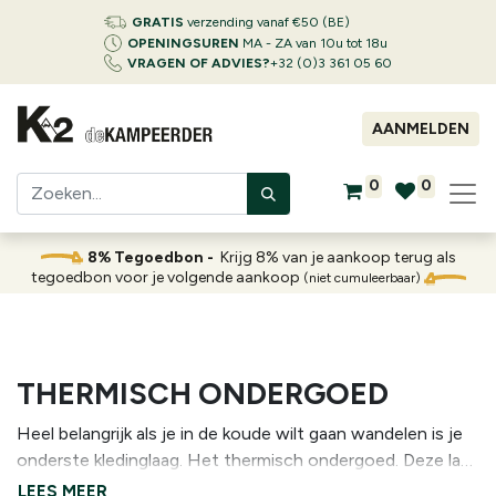
GRATIS
verzending vanaf €50 (BE)
OPENINGSUREN
MA - ZA van 10u tot 18u
VRAGEN OF ADVIES?
+32 (0)3 361 05 60
AANMELDEN
0
0
8% Tegoedbon -
Krijg 8% van je aankoop terug als
tegoedbon voor je volgende aankoop
(niet cumuleerbaar)
THERMISCH ONDERGOED
Heel belangrijk als je in de koude wilt gaan wandelen is je
onderste kledinglaag. Het thermisch ondergoed. Deze laag
zorgt ervoor dat je warm en droog blijft. Thermische