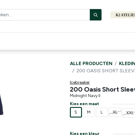
K2 ATELI
Fiets
Bibliotheek
Merken
Cadeautips
Hers
ALLE PRODUCTEN
KLEDI
200 OASIS SHORT SLEE
Icebreaker
200 Oasis Short Sle
Midnight Navy II
Kies een maat
S
M
L
XL
XXL
Kies een kleur