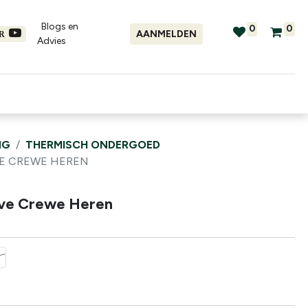
Blogs en
0
0
AANMELDEN
ER
Advies​
tellingen
Verhuur
Promo's
NG
THERMISCH ONDERGOED
VE CREWE HEREN
eve Crewe Heren