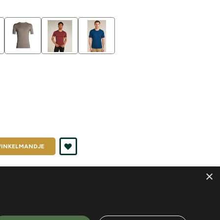
INKELMANDJE
nd je in
K2
×