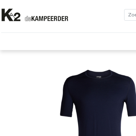
Kleding
Schoenen
Klimmen
Tenten
Uitrusting