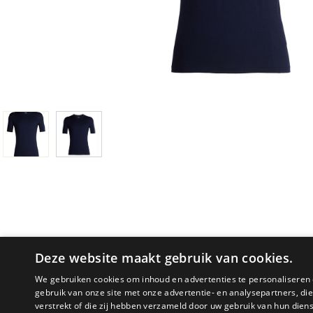
Deze website maakt gebruik van cookies.
We gebruiken cookies om inhoud en advertenties te personaliseren 
gebruik van onze site met onze advertentie- en analysepartners, d
verstrekt of die zij hebben verzameld door uw gebruik van hun dien