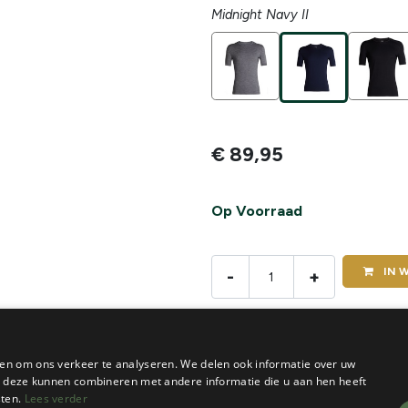
Midnight Navy II
€
89,95
Op Voorraad
IN
W
-
+
De voorraad van dit product vi
en om ons verkeer te analyseren. We delen ook informatie over uw
ie deze kunnen combineren met andere informatie die u aan hen heeft
sten.
Lees verder