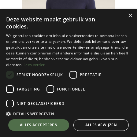
×
Deze website maakt gebruik van
cookies.
We gebruiken cookies om inhoud en advertenties te personaliseren
en om ons verkeer te analyseren. We delen ook informatie over uw
gebruik van onze site met onze advertentie- en analysepartners, die
deze kunnen combineren met andere informatie die u aan hen heeft
verstrekt of die zij hebben verzameld door uw gebruik van hun
diensten.
Lees verder
STRIKT NOODZAKELIJK
PRESTATIE
TARGETING
FUNCTIONEEL
NIET-GECLASSIFICEERD
Icebreaker
260 Tech Long Sleeve Crewe Heren
DETAILS WEERGEVEN
Midnight Navy II
💬 Stel je vraag over dit product via WhatsApp
ALLES ACCEPTEREN
ALLES AFWIJZEN
Kies een maat