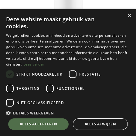
×
Deze website maakt gebruik van
cookies.
We gebruiken cookies om inhoud en advertenties te personaliseren
en om ons verkeer te analyseren. We delen ook informatie over uw
gebruik van onze site met onze advertentie- en analysepartners, die
deze kunnen combineren met andere informatie die u aan hen heeft
verstrekt of die zij hebben verzameld door uw gebruik van hun
diensten.
Lees verder
STRIKT NOODZAKELIJK
PRESTATIE
TARGETING
FUNCTIONEEL
NIET-GECLASSIFICEERD
Dopper
Insulated Bottle - 580 ml
DETAILS WEERGEVEN
Bottlenose Blue
💬 Stel je vraag over dit product via WhatsApp
ALLES ACCEPTEREN
ALLES AFWIJZEN
Kies een maat