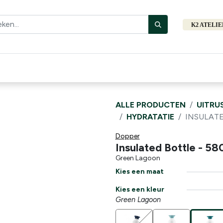
K2 ATELI
Fiets
Bibliotheek
Merken
Cadeautips
Hers
ALLE PRODUCTEN
UITRU
HYDRATATIE
INSULATE
Dopper
Insulated Bottle - 58
Green Lagoon
Kies een maat
Kies een kleur
Green Lagoon