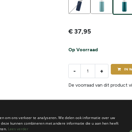
€
37,95
Op Voorraad
IN
W
-
+
De voorraad van dit product vi
Volume in ML
:
580 ml
en om ons verkeer te analyseren. We delen ook informatie over uw
ie deze kunnen combineren met andere informatie die u aan hen heeft
sten.
Lees verder