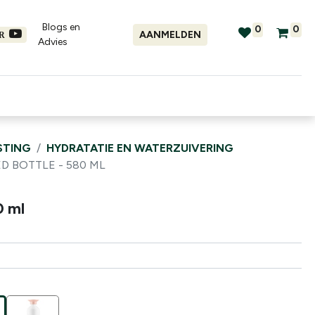
Blogs en
0
0
AANMELDEN
ER
Advies​
tellingen
Verhuur
Promo's
STING
HYDRATATIE EN WATERZUIVERING
D BOTTLE - 580 ML
0 ml