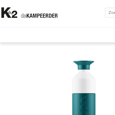
Kleding
Schoenen
Klimmen
Tenten
Uitrusting