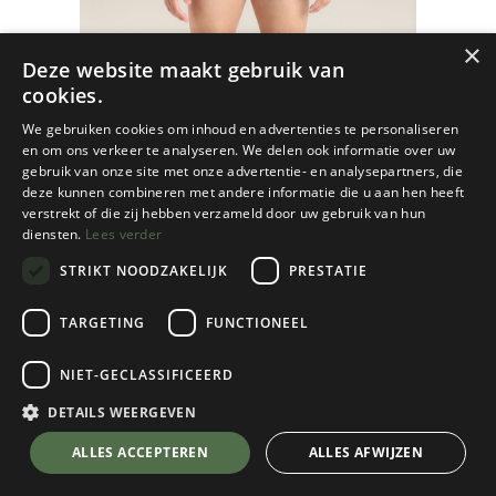
×
Deze website maakt gebruik van
cookies.
We gebruiken cookies om inhoud en advertenties te personaliseren
en om ons verkeer te analyseren. We delen ook informatie over uw
gebruik van onze site met onze advertentie- en analysepartners, die
deze kunnen combineren met andere informatie die u aan hen heeft
verstrekt of die zij hebben verzameld door uw gebruik van hun
diensten.
Lees verder
STRIKT NOODZAKELIJK
PRESTATIE
TARGETING
FUNCTIONEEL
NIET-GECLASSIFICEERD
Icebreaker
Anatomica Boxers Heren
DETAILS WEERGEVEN
Loden
💬 Stel je vraag over dit product via WhatsApp
ALLES ACCEPTEREN
ALLES AFWIJZEN
Kies een maat