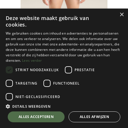
×
Deze website maakt gebruik van
cookies.
We gebruiken cookies om inhoud en advertenties te personaliseren
en om ons verkeer te analyseren. We delen ook informatie over uw
gebruik van onze site met onze advertentie- en analysepartners, die
deze kunnen combineren met andere informatie die u aan hen heeft
verstrekt of die zij hebben verzameld door uw gebruik van hun
diensten.
Lees verder
STRIKT NOODZAKELIJK
PRESTATIE
TARGETING
FUNCTIONEEL
NIET-GECLASSIFICEERD
Icebreaker
Anatomica Boxers Heren
DETAILS WEERGEVEN
Loden
💬 Stel je vraag over dit product via WhatsApp
ALLES ACCEPTEREN
ALLES AFWIJZEN
Kies een maat