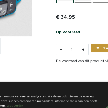
€
34,95
Op Voorraad
IN
W
-
+
De voorraad van dit product vi
en om ons verkeer te analyseren. We delen ook informatie over uw
ie deze kunnen combineren met andere informatie die u aan hen heeft
sten.
Lees verder