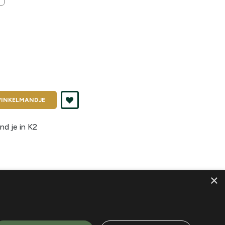
INKELMANDJE
nd je in
K2
×