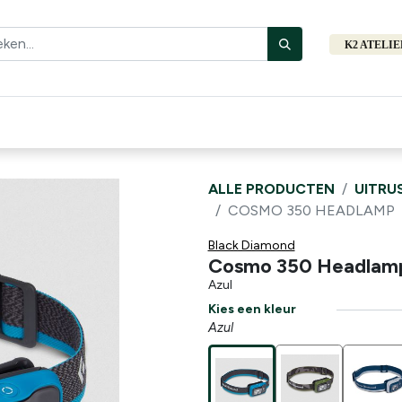
K2 ATELI
Fiets
Bibliotheek
Merken
Cadeautips
Hers
ALLE PRODUCTEN
UITRU
COSMO 350 HEADLAMP
Black Diamond
Cosmo 350 Headlam
Azul
Kies een kleur
Azul