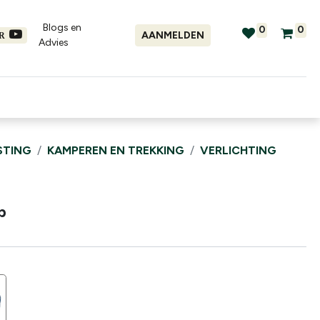
Blogs en
0
0
AANMELDEN
ER
Advies​
tellingen
Verhuur
Promo's
STING
KAMPEREN EN TREKKING
VERLICHTING
p