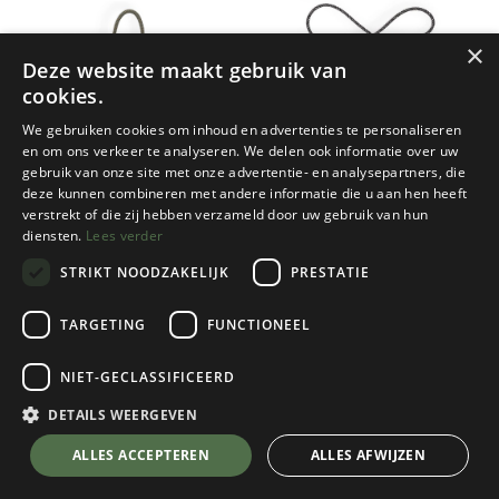
×
Deze website maakt gebruik van
cookies.
We gebruiken cookies om inhoud en advertenties te personaliseren
en om ons verkeer te analyseren. We delen ook informatie over uw
gebruik van onze site met onze advertentie- en analysepartners, die
Nieuw!
deze kunnen combineren met andere informatie die u aan hen heeft
Kavu
Kavu
verstrekt of die zij hebben verzameld door uw gebruik van hun
ESSENTIAL CASE
SO SNUGGY
diensten.
Lees verder
3 color(s) available
2 color(s) available
STRIKT NOODZAKELIJK
PRESTATIE
€
34,95
€
39,95
TARGETING
FUNCTIONEEL
NIET-GECLASSIFICEERD
DETAILS WEERGEVEN
ALLES ACCEPTEREN
ALLES AFWIJZEN