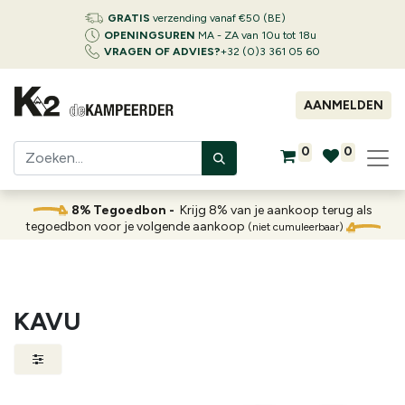
GRATIS
verzending vanaf €50 (BE)
OPENINGSUREN
MA - ZA van 10u tot 18u
VRAGEN OF ADVIES?
+32 (0)3 361 05 60
AANMELDEN
0
0
8% Tegoedbon -
Krijg 8% van je aankoop terug als
tegoedbon voor je volgende aankoop
(niet cumuleerbaar)
KAVU