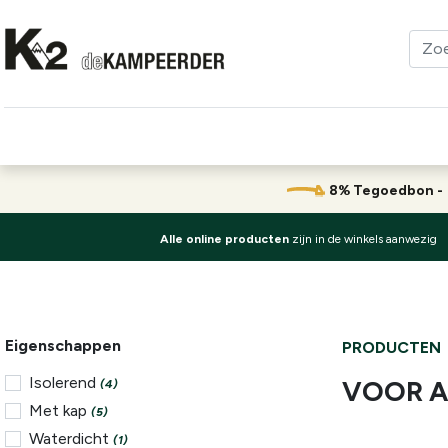
Kleding
Schoenen
Klimmen
Tenten
Uitrusting
8% Tegoedbon 
Alle online producten
zijn in de winkels aanwezig
Eigenschappen
PRODUCTEN
Isolerend
VOOR A
(4)
Met kap
(5)
Waterdicht
(1)