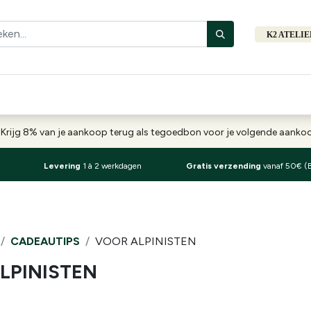
K2 ATELI
Fiets
Bibliotheek
Merken
Cadeautips
Hers
-
Krijg 8% van je aankoop terug als tegoedbon voor je volgende aank
Levering
1 à 2 werkdagen
Gratis verzending
vanaf 50€ (
CADEAUTIPS
VOOR ALPINISTEN
LPINISTEN