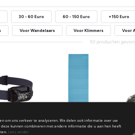
30 - 60 Euro
60 - 150 Euro
+150 Euro
s
Voor Wandelaars
Voor Klimmers
Voor 
50 producten gevon
Onze keuze
en om ons verkeer te analyseren. We delen ook informatie over uw
ie deze kunnen combineren met andere informatie die u aan hen heeft
sten.
Lees verder
Thermarest
Camp