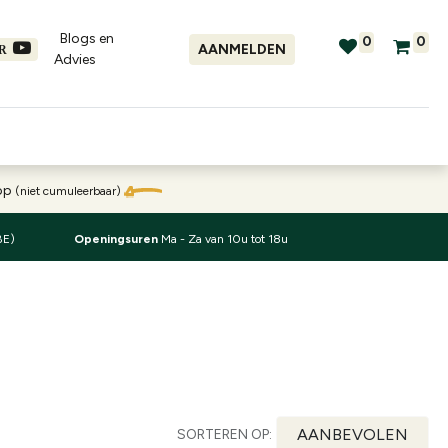
Blogs en
0
0
AANMELDEN
ER
Advies​
tellingen
Verhuur
Promo's
oop
(niet cumuleerbaar)
BE)
Openingsuren
Ma - Za van 10u tot 18u
AANBEVOLEN
SORTEREN OP: