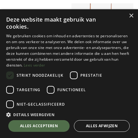
×
Deze website maakt gebruik van
cookies.
We gebruiken cookies om inhoud en advertenties te personaliseren
en om ons verkeer te analyseren. We delen ook informatie over uw
gebruik van onze site met onze advertentie- en analysepartners, die
deze kunnen combineren met andere informatie die u aan hen heeft
Petzl
Y&Y Vertical
verstrekt of die zij hebben verzameld door uw gebruik van hun
diensten.
Lees verder
ACTIK 450
PENTA EVO
STRIKT NOODZAKELIJK
PRESTATIE
4 color(s) available
1 color(s) available
€
54,95
€
74,95
TARGETING
FUNCTIONEEL
NIET-GECLASSIFICEERD
DETAILS WEERGEVEN
ALLES ACCEPTEREN
ALLES AFWIJZEN