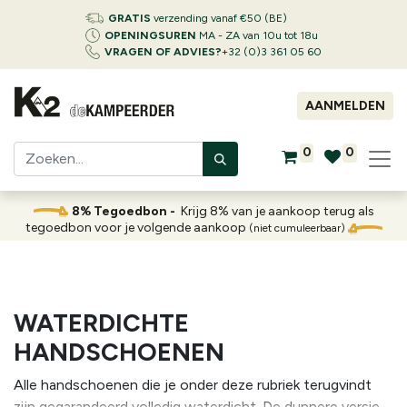
GRATIS
verzending vanaf €50 (BE)
OPENINGSUREN
MA - ZA van 10u tot 18u
VRAGEN OF ADVIES?
+32 (0)3 361 05 60
AANMELDEN
0
0
8% Tegoedbon -
Krijg 8% van je aankoop terug als
tegoedbon voor je volgende aankoop
(niet cumuleerbaar)
WATERDICHTE
HANDSCHOENEN
Alle handschoenen die je onder deze rubriek terugvindt
zijn gegarandeerd volledig waterdicht. De dunnere versies