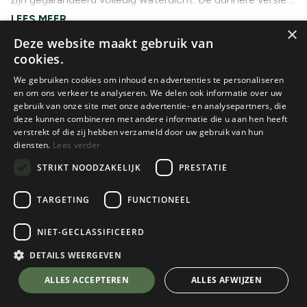
zijn beter geschikt voor op de fiets. Met de dikkere
×
varianten kun je er gerust op uittrekken in de winterse
Deze website maakt gebruik van
Bergen.
WATERDICHTE HANDSCHOENEN
cookies.
We gebruiken cookies om inhoud en advertenties te personaliseren
en om ons verkeer te analyseren. We delen ook informatie over uw
gebruik van onze site met onze advertentie- en analysepartners, die
deze kunnen combineren met andere informatie die u aan hen heeft
verstrekt of die zij hebben verzameld door uw gebruik van hun
diensten.
Lees verder
STRIKT NOODZAKELIJK
PRESTATIE
TARGETING
FUNCTIONEEL
RAB
RAB
NIET-GECLASSIFICEERD
W'S STORM GLOVE
STORM GLOVE
1 color(s) available
DETAILS WEERGEVEN
1 color(s) available
€
64,95
€
64,95
ALLES ACCEPTEREN
ALLES AFWIJZEN