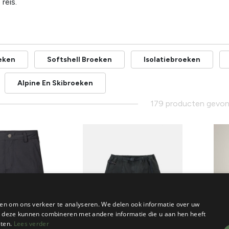
reis.
eken
Softshell Broeken
Isolatiebroeken
Alpine En Skibroeken
179 producten gevo
en om ons verkeer te analyseren. We delen ook informatie over uw
ie deze kunnen combineren met andere informatie die u aan hen heeft
sten.
Lees verder