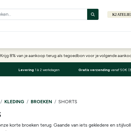
K2 ATELI
Fiets
Bibliotheek
Merken
Cadeautips
Hers
-
Krijg 8% van je aankoop terug als tegoedbon voor je volgende aank
Levering
1 à 2 werkdagen
Gratis verzending
vanaf 50€ (
KLEDING
BROEKEN
SHORTS
S
l onze korte broeken terug. Gaande van iets gekledere en stijlv