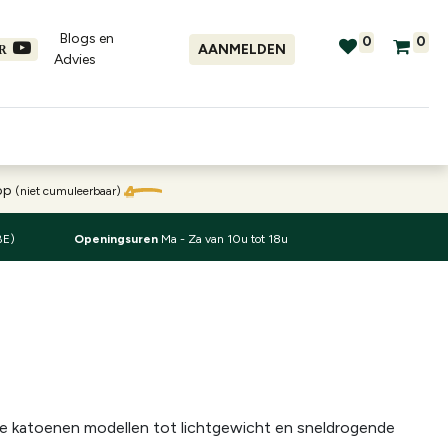
Blogs en
0
0
AANMELDEN
ER
Advies​
tellingen
Verhuur
Promo's
oop
(niet cumuleerbaar)
BE)
Openingsuren
Ma - Za van 10u tot 18u
olle katoenen modellen tot lichtgewicht en sneldrogende