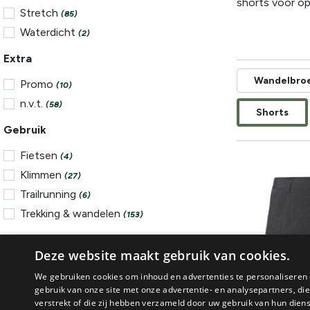
shorts voor op 
Stretch
(85)
Waterdicht
(2)
Extra
Wandelbro
Promo
(10)
n.v.t.
(58)
Shorts
Gebruik
Fietsen
(4)
Klimmen
(27)
Trailrunning
(6)
Trekking & wandelen
(153)
Geslacht
Deze website maakt gebruik van cookies.
Dames
(80)
We gebruiken cookies om inhoud en advertenties te personaliseren 
Mannen
(99)
gebruik van onze site met onze advertentie- en analysepartners, d
verstrekt of die zij hebben verzameld door uw gebruik van hun dien