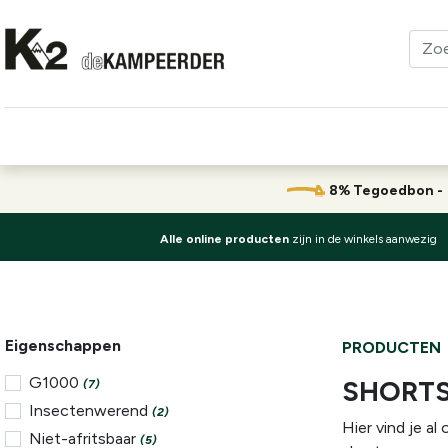
Kleding
Schoenen
Klimmen
Tenten
Uitrusting
8% Tegoedbon 
Alle online producten
zijn in de winkels aanwezig
Eigenschappen
PRODUCTEN
G1000
SHORT
(7)
Insectenwerend
(2)
Hier vind je a
Niet-afritsbaar
(5)