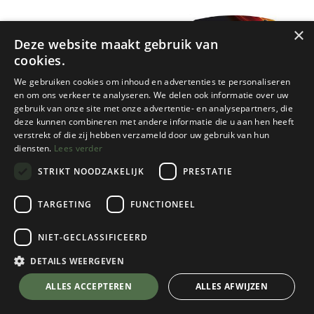
×
Deze website maakt gebruik van
cookies.
We gebruiken cookies om inhoud en advertenties te personaliseren
en om ons verkeer te analyseren. We delen ook informatie over uw
gebruik van onze site met onze advertentie- en analysepartners, die
deze kunnen combineren met andere informatie die u aan hen heeft
Panasonic
Energizer
verstrekt of die zij hebben verzameld door uw gebruik van hun
diensten.
Lees verder
ALKALINE PRO POWER
LITHIUM CR2032/3V/2STUKS
BATTERIJ AA - 1.5V - 4 STUKS
STRIKT NOODZAKELIJK
PRESTATIE
1 color(s) available
1 color(s) available
TARGETING
FUNCTIONEEL
€
4,75
€
3,95
NIET-GECLASSIFICEERD
DETAILS WEERGEVEN
ALLES ACCEPTEREN
ALLES AFWIJZEN