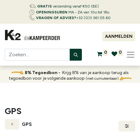
GRATIS
verzending vanaf €50 (BE)
OPENINGSUREN
MA - ZA van 10u tot 18u
VRAGEN OF ADVIES?
+32 (0)3 361 05 60
AANMELDEN
0
0
8% Tegoedbon -
Krijg 8% van je aankoop terug als
tegoedbon voor je volgende aankoop
(niet cumuleerbaar)
GPS
GPS