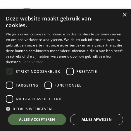
×
Deze website maakt gebruik van
cookies.
We gebruiken cookies om inhoud en advertenties te personaliseren
en om ons verkeer te analyseren. We delen ook informatie over uw
gebruik van onze site met onze advertentie- en analysepartners, die
deze kunnen combineren met andere informatie die u aan hen heeft
Garmin
verstrekt of die zij hebben verzameld door uw gebruik van hun
diensten.
Lees verder
INREACH MINI 2
STRIKT NOODZAKELIJK
PRESTATIE
1 color(s) available
€
349,95
TARGETING
FUNCTIONEEL
NIET-GECLASSIFICEERD
DETAILS WEERGEVEN
ALLES ACCEPTEREN
ALLES AFWIJZEN