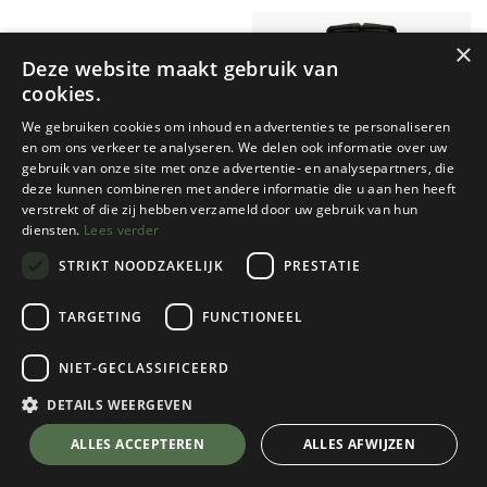
×
Deze website maakt gebruik van
cookies.
We gebruiken cookies om inhoud en advertenties te personaliseren
en om ons verkeer te analyseren. We delen ook informatie over uw
gebruik van onze site met onze advertentie- en analysepartners, die
deze kunnen combineren met andere informatie die u aan hen heeft
Silva
Suunto
verstrekt of die zij hebben verzameld door uw gebruik van hun
diensten.
Lees verder
COMPASS CLASSIC
MC-2 NH MIRROR COMPASS
STRIKT NOODZAKELIJK
PRESTATIE
1 color(s) available
1 color(s) available
€
22,95
€
84,95
TARGETING
FUNCTIONEEL
NIET-GECLASSIFICEERD
DETAILS WEERGEVEN
ALLES ACCEPTEREN
ALLES AFWIJZEN