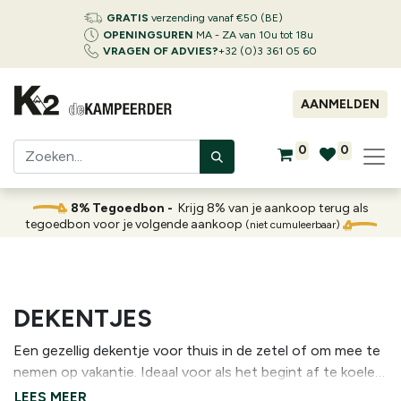
GRATIS
verzending vanaf €50 (BE)
OPENINGSUREN
MA - ZA van 10u tot 18u
VRAGEN OF ADVIES?
+32 (0)3 361 05 60
AANMELDEN
0
0
8% Tegoedbon -
Krijg 8% van je aankoop terug als
tegoedbon voor je volgende aankoop
(niet cumuleerbaar)
DEKENTJES
Een gezellig dekentje voor thuis in de zetel of om mee te
nemen op vakantie. Ideaal voor als het begint af te koelen
of als je toch een extra laagje nodig hebt bovenop je