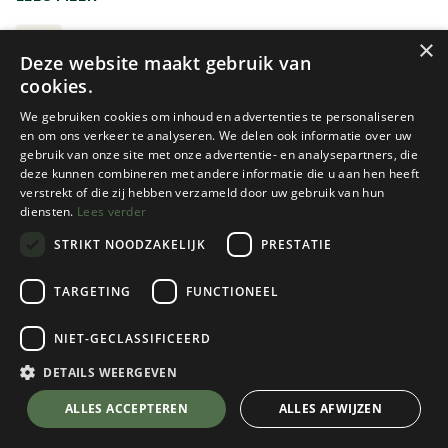
slaapzak.
DEKENTJES
×
Deze website maakt gebruik van
cookies.
We gebruiken cookies om inhoud en advertenties te personaliseren
en om ons verkeer te analyseren. We delen ook informatie over uw
gebruik van onze site met onze advertentie- en analysepartners, die
deze kunnen combineren met andere informatie die u aan hen heeft
verstrekt of die zij hebben verzameld door uw gebruik van hun
diensten.
Lees verder
STRIKT NOODZAKELIJK
PRESTATIE
Nieuw!
Nieuw!
Belpo
Belpo
TARGETING
FUNCTIONEEL
HERRINGBONE PLAIDS - 100%
2-SIDED PLAIDS - 80% MERINO
VIRGIN WOOL - 140 X 200 CM
WOOL, 20% NYLON - 140 X
NIET-GECLASSIFICEERD
200 CM
DETAILS WEERGEVEN
2 color(s) available
1 color(s) available
€
89,95
ALLES ACCEPTEREN
€
94,95
ALLES AFWIJZEN