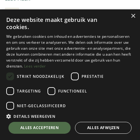
gebruiken om bergopwaarts te stappen. Bovendien krijg je
zo een rechtere lichaamshouding waardoor je per
WANDELSTOKKEN
×
Deze website maakt gebruik van
ademhaling meer zuurstof binnenkrijgt. Tijdens het
cookies.
afdalen beschik je ineens over vier in plaats van twee
steunpunten. Je vermindert dus het risico op een
We gebruiken cookies om inhoud en advertenties te personaliseren
onverwachte valpartij. Bovendien ontlasten ze je knieën
en om ons verkeer te analyseren. We delen ook informatie over uw
gebruik van onze site met onze advertentie- en analysepartners, die
waardoor je minder kans op blessures loopt.
deze kunnen combineren met andere informatie die u aan hen heeft
verstrekt of die zij hebben verzameld door uw gebruik van hun
In alpien terrein hebben ze echter weinig tot geen nut.
diensten.
Lees verder
Enkel op een vlakke of apere gletsjer (een gletsjer die niet
STRIKT NOODZAKELIJK
PRESTATIE
bedekt is met een laag sneeuw) is dit eventueel te
overwegen. In alle andere gevallen is een piolet
Leki
Leki
TARGETING
FUNCTIONEEL
aangewezen.
LEGACY LITE
LEGACY
NIET-GECLASSIFICEERD
2 color(s) available
1 color(s) available
Niet zeker van je keuze?
€
74,95
€
74,95
DETAILS WEERGEVEN
K2 ATELIER - ALLES OVER WANDELSTOKKEN
ALLES ACCEPTEREN
ALLES AFWIJZEN