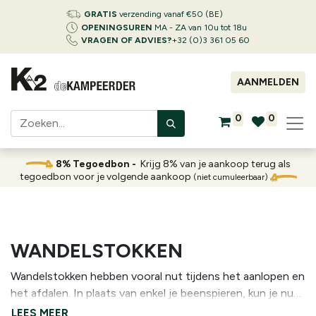
GRATIS
verzending vanaf €50 (BE)
OPENINGSUREN
MA - ZA van 10u tot 18u
VRAGEN OF ADVIES?
+32 (0)3 361 05 60
AANMELDEN
0
0
8% Tegoedbon -
Krijg 8% van je aankoop terug als
tegoedbon voor je volgende aankoop
(niet cumuleerbaar)
WANDELSTOKKEN
Wandelstokken hebben vooral nut tijdens het aanlopen en
het afdalen. In plaats van enkel je beenspieren, kun je nu
immers ook de spieren van je bovenlichaam beter