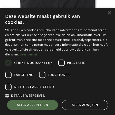
×
Deze website maakt gebruik van
cookies.
We gebruiken cookies om inhoud en advertenties te personaliseren
en om ons verkeer te analyseren. We delen ook informatie over uw
gebruik van onze site met onze advertentie- en analysepartners, die
deze kunnen combineren met andere informatie die u aan hen heeft
verstrekt of die zij hebben verzameld door uw gebruik van hun
diensten.
Lees verder
STRIKT NOODZAKELIJK
PRESTATIE
TARGETING
FUNCTIONEEL
NIET-GECLASSIFICEERD
Royal Robbins
Discovery III Bermuda Dames
DETAILS WEERGEVEN
Jet Black
💬 Stel je vraag over dit product via WhatsApp
ALLES ACCEPTEREN
ALLES AFWIJZEN
Kies een maat