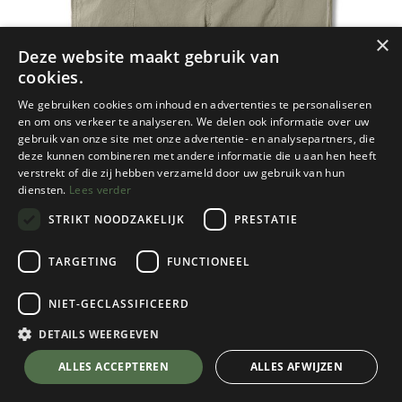
×
Deze website maakt gebruik van
cookies.
We gebruiken cookies om inhoud en advertenties te personaliseren
en om ons verkeer te analyseren. We delen ook informatie over uw
gebruik van onze site met onze advertentie- en analysepartners, die
deze kunnen combineren met andere informatie die u aan hen heeft
verstrekt of die zij hebben verzameld door uw gebruik van hun
diensten.
Lees verder
STRIKT NOODZAKELIJK
PRESTATIE
TARGETING
FUNCTIONEEL
NIET-GECLASSIFICEERD
Royal Robbins
Discovery III Bermuda Dames
DETAILS WEERGEVEN
Sandstone
💬 Stel je vraag over dit product via WhatsApp
ALLES ACCEPTEREN
ALLES AFWIJZEN
Kies een maat