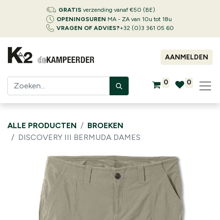
GRATIS
verzending vanaf €50 (BE)
OPENINGSUREN
MA - ZA van 10u tot 18u
VRAGEN OF ADVIES?
+32 (0)3 361 05 60
AANMELDEN
0
0
ALLE PRODUCTEN
BROEKEN
DISCOVERY III BERMUDA DAMES