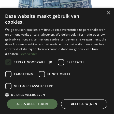
×
Deze website maakt gebruik van
cookies.
We gebruiken cookies om inhoud en advertenties te personaliseren
en om ons verkeer te analyseren. We delen ook informatie over uw
gebruik van onze site met onze advertentie- en analysepartners, die
deze kunnen combineren met andere informatie die u aan hen heeft
verstrekt of die zij hebben verzameld door uw gebruik van hun
diensten.
Lees verder
STRIKT NOODZAKELIJK
PRESTATIE
TARGETING
FUNCTIONEEL
Patagonia
NIET-GECLASSIFICEERD
Essential Boxer Briefs 3" Heren
Home/Dolomite Blue
DETAILS WEERGEVEN
Kies een maat
💬 Stel je vraag over dit product via WhatsApp
ALLES ACCEPTEREN
ALLES AFWIJZEN