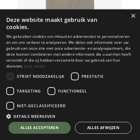
×
Deze website maakt gebruik van
cookies.
We gebruiken cookies om inhoud en advertenties te personaliseren
en om ons verkeer te analyseren. We delen ook informatie over uw
gebruik van onze site met onze advertentie- en analysepartners, die
deze kunnen combineren met andere informatie die u aan hen heeft
verstrekt of die zij hebben verzameld door uw gebruik van hun
diensten.
Lees verder
STRIKT NOODZAKELIJK
PRESTATIE
TARGETING
FUNCTIONEEL
NIET-GECLASSIFICEERD
Gramicci
Men's Gramicci Pant
DETAILS WEERGEVEN
Bark Pigment
💬 Stel je vraag over dit product via WhatsApp
ALLES ACCEPTEREN
ALLES AFWIJZEN
Kies een maat