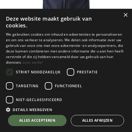
×
Deze website maakt gebruik van
cookies.
We gebruiken cookies om inhoud en advertenties te personaliseren
en om ons verkeer te analyseren. We delen ook informatie over uw
gebruik van onze site met onze advertentie- en analysepartners, die
deze kunnen combineren met andere informatie die u aan hen heeft
verstrekt of die zij hebben verzameld door uw gebruik van hun
diensten.
Lees verder
STRIKT NOODZAKELIJK
PRESTATIE
TARGETING
FUNCTIONEEL
NIET-GECLASSIFICEERD
Gramicci
Men's Gramicci Pant
DETAILS WEERGEVEN
Double Navy
💬 Stel je vraag over dit product via WhatsApp
ALLES ACCEPTEREN
ALLES AFWIJZEN
Kies een maat