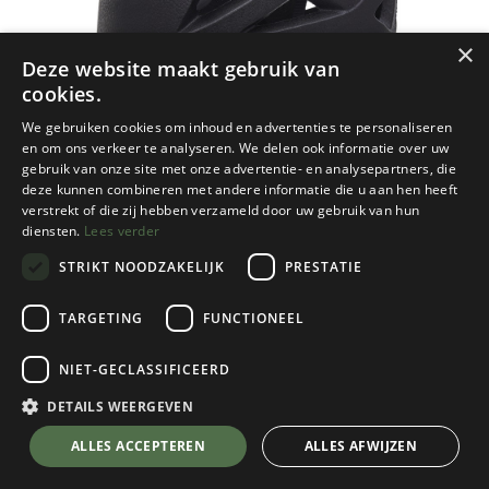
×
Deze website maakt gebruik van
cookies.
We gebruiken cookies om inhoud en advertenties te personaliseren
en om ons verkeer te analyseren. We delen ook informatie over uw
gebruik van onze site met onze advertentie- en analysepartners, die
deze kunnen combineren met andere informatie die u aan hen heeft
verstrekt of die zij hebben verzameld door uw gebruik van hun
diensten.
Lees verder
STRIKT NOODZAKELIJK
PRESTATIE
TARGETING
FUNCTIONEEL
NIET-GECLASSIFICEERD
Black Diamond
Vapor Helmet
DETAILS WEERGEVEN
Black
💬 Stel je vraag over dit product via WhatsApp
ALLES ACCEPTEREN
ALLES AFWIJZEN
Kies een maat