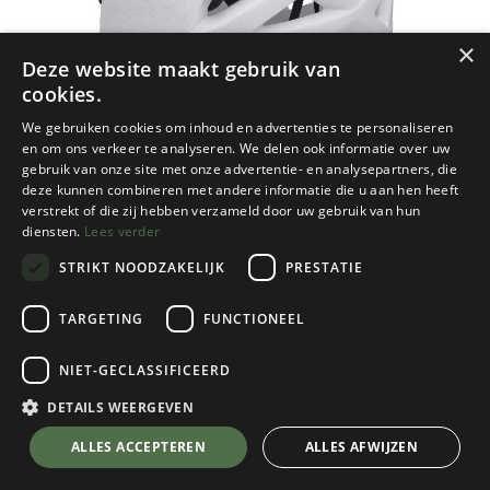
×
Deze website maakt gebruik van
cookies.
We gebruiken cookies om inhoud en advertenties te personaliseren
en om ons verkeer te analyseren. We delen ook informatie over uw
gebruik van onze site met onze advertentie- en analysepartners, die
deze kunnen combineren met andere informatie die u aan hen heeft
verstrekt of die zij hebben verzameld door uw gebruik van hun
diensten.
Lees verder
STRIKT NOODZAKELIJK
PRESTATIE
TARGETING
FUNCTIONEEL
NIET-GECLASSIFICEERD
Black Diamond
Vapor Helmet
DETAILS WEERGEVEN
White
💬 Stel je vraag over dit product via WhatsApp
ALLES ACCEPTEREN
ALLES AFWIJZEN
Kies een maat