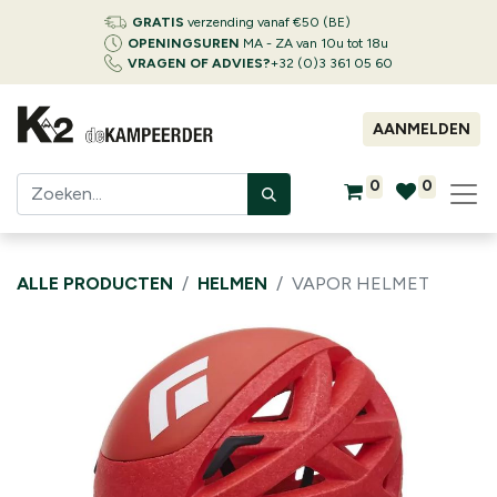
GRATIS
verzending vanaf €50 (BE)
OPENINGSUREN
MA - ZA van 10u tot 18u
VRAGEN OF ADVIES?
+32 (0)3 361 05 60
AANMELDEN
0
0
ALLE PRODUCTEN
HELMEN
VAPOR HELMET