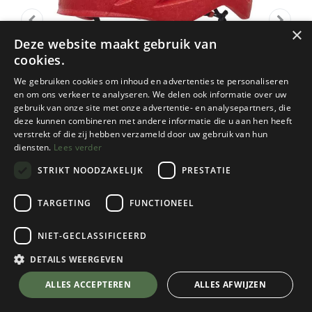
×
Deze website maakt gebruik van
cookies.
We gebruiken cookies om inhoud en advertenties te personaliseren
en om ons verkeer te analyseren. We delen ook informatie over uw
gebruik van onze site met onze advertentie- en analysepartners, die
deze kunnen combineren met andere informatie die u aan hen heeft
verstrekt of die zij hebben verzameld door uw gebruik van hun
diensten.
Lees verder
STRIKT NOODZAKELIJK
PRESTATIE
TARGETING
FUNCTIONEEL
Black Diamond
NIET-GECLASSIFICEERD
Vapor Helmet
Octane
DETAILS WEERGEVEN
Kies een maat
💬 Stel je vraag over dit product via WhatsApp
ALLES ACCEPTEREN
ALLES AFWIJZEN
Kies een kleur