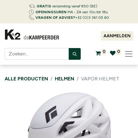
GRATIS
verzending vanaf €50 (BE)
OPENINGSUREN
MA - ZA van 10u tot 18u
VRAGEN OF ADVIES?
+32 (0)3 361 05 60
AANMELDEN
0
0
ALLE PRODUCTEN
HELMEN
VAPOR HELMET