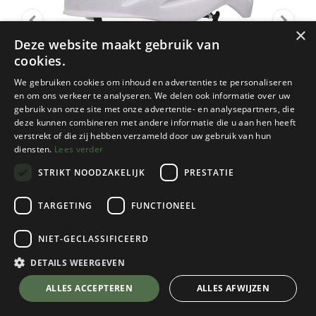
×
Deze website maakt gebruik van
cookies.
We gebruiken cookies om inhoud en advertenties te personaliseren
en om ons verkeer te analyseren. We delen ook informatie over uw
gebruik van onze site met onze advertentie- en analysepartners, die
deze kunnen combineren met andere informatie die u aan hen heeft
verstrekt of die zij hebben verzameld door uw gebruik van hun
diensten.
Lees verder
STRIKT NOODZAKELIJK
PRESTATIE
TARGETING
FUNCTIONEEL
Black Diamond
NIET-GECLASSIFICEERD
Vapor Helmet
White
DETAILS WEERGEVEN
Kies een maat
💬 Stel je vraag over dit product via WhatsApp
ALLES ACCEPTEREN
ALLES AFWIJZEN
Kies een kleur