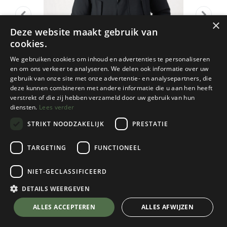
×
Deze website maakt gebruik van
cookies.
We gebruiken cookies om inhoud en advertenties te personaliseren
en om ons verkeer te analyseren. We delen ook informatie over uw
gebruik van onze site met onze advertentie- en analysepartners, die
deze kunnen combineren met andere informatie die u aan hen heeft
verstrekt of die zij hebben verzameld door uw gebruik van hun
diensten.
Lees verder
STRIKT NOODZAKELIJK
PRESTATIE
TARGETING
FUNCTIONEEL
Save The Duck
NIET-GECLASSIFICEERD
Wilson
Black I
DETAILS WEERGEVEN
Kies een maat
💬 Stel je vraag over dit product via WhatsApp
ALLES ACCEPTEREN
ALLES AFWIJZEN
Kies een kleur