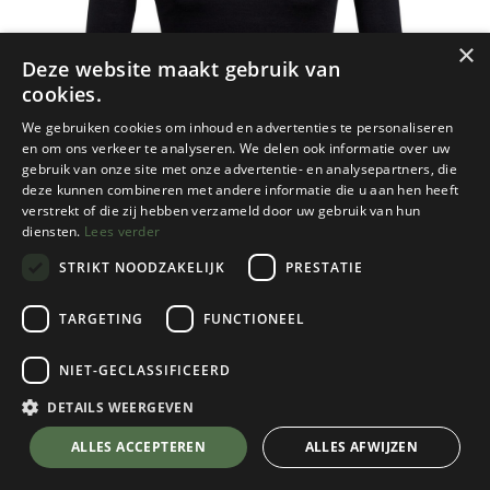
×
Deze website maakt gebruik van
cookies.
We gebruiken cookies om inhoud en advertenties te personaliseren
en om ons verkeer te analyseren. We delen ook informatie over uw
gebruik van onze site met onze advertentie- en analysepartners, die
deze kunnen combineren met andere informatie die u aan hen heeft
verstrekt of die zij hebben verzameld door uw gebruik van hun
diensten.
Lees verder
STRIKT NOODZAKELIJK
PRESTATIE
TARGETING
FUNCTIONEEL
NIET-GECLASSIFICEERD
Icebreaker
200 Oasis Long Sleeve Crewe Dames
DETAILS WEERGEVEN
Black
💬 Stel je vraag over dit product via WhatsApp
ALLES ACCEPTEREN
ALLES AFWIJZEN
Kies een maat