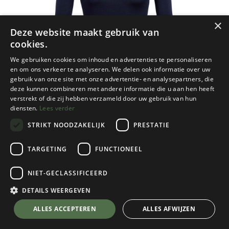
×
Deze website maakt gebruik van
cookies.
We gebruiken cookies om inhoud en advertenties te personaliseren
en om ons verkeer te analyseren. We delen ook informatie over uw
gebruik van onze site met onze advertentie- en analysepartners, die
deze kunnen combineren met andere informatie die u aan hen heeft
verstrekt of die zij hebben verzameld door uw gebruik van hun
diensten.
Lees verder
STRIKT NOODZAKELIJK
PRESTATIE
TARGETING
FUNCTIONEEL
NIET-GECLASSIFICEERD
Icebreaker
200 Oasis Long Sleeve Crewe Dames
DETAILS WEERGEVEN
Midnight Navy II
💬 Stel je vraag over dit product via WhatsApp
ALLES ACCEPTEREN
ALLES AFWIJZEN
Kies een maat