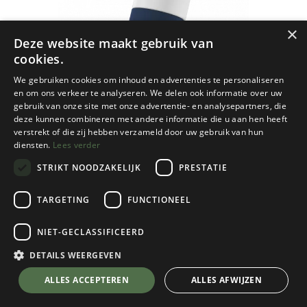
×
Deze website maakt gebruik van
cookies.
We gebruiken cookies om inhoud en advertenties te personaliseren
en om ons verkeer te analyseren. We delen ook informatie over uw
gebruik van onze site met onze advertentie- en analysepartners, die
deze kunnen combineren met andere informatie die u aan hen heeft
verstrekt of die zij hebben verzameld door uw gebruik van hun
diensten.
Lees verder
STRIKT NOODZAKELIJK
PRESTATIE
TARGETING
FUNCTIONEEL
NIET-GECLASSIFICEERD
Dopper
Insulated Bottle - 350 ml
DETAILS WEERGEVEN
Breaker Blue
💬 Stel je vraag over dit product via WhatsApp
ALLES ACCEPTEREN
ALLES AFWIJZEN
Kies een kleur
Breaker Blue