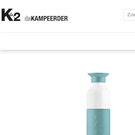
Kleding
Schoenen
Klimmen
Tenten
Uitrusting