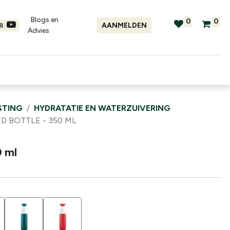
Blogs en
0
0
AANMELDEN
ER
Advies​
tellingen
Verhuur
Promo's
STING
HYDRATATIE EN WATERZUIVERING
D BOTTLE - 350 ML
0 ml