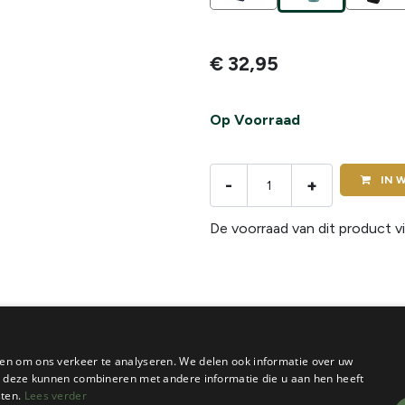
€
32,95
Op Voorraad
IN
W
-
+
De voorraad van dit product vi
en om ons verkeer te analyseren. We delen ook informatie over uw
ie deze kunnen combineren met andere informatie die u aan hen heeft
sten.
Lees verder