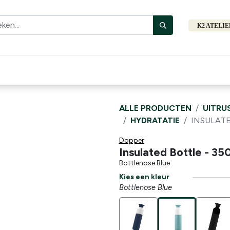
K2 ATELI
Fiets
Bibliotheek
Merken
Cadeautips
Hers
ALLE PRODUCTEN
UITRU
HYDRATATIE
INSULATE
Dopper
Insulated Bottle - 35
Bottlenose Blue
Kies een kleur
Bottlenose Blue