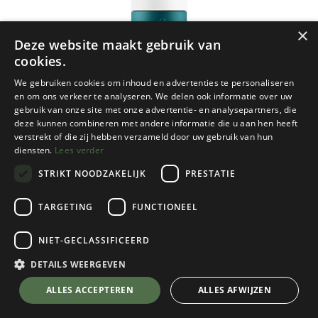
×
Deze website maakt gebruik van
cookies.
We gebruiken cookies om inhoud en advertenties te personaliseren
en om ons verkeer te analyseren. We delen ook informatie over uw
gebruik van onze site met onze advertentie- en analysepartners, die
deze kunnen combineren met andere informatie die u aan hen heeft
verstrekt of die zij hebben verzameld door uw gebruik van hun
diensten.
Lees verder
STRIKT NOODZAKELIJK
PRESTATIE
TARGETING
FUNCTIONEEL
NIET-GECLASSIFICEERD
Dopper
Insulated Bottle - 350 ml
DETAILS WEERGEVEN
Green Lagoon
💬 Stel je vraag over dit product via WhatsApp
ALLES ACCEPTEREN
ALLES AFWIJZEN
Kies een kleur
Green Lagoon