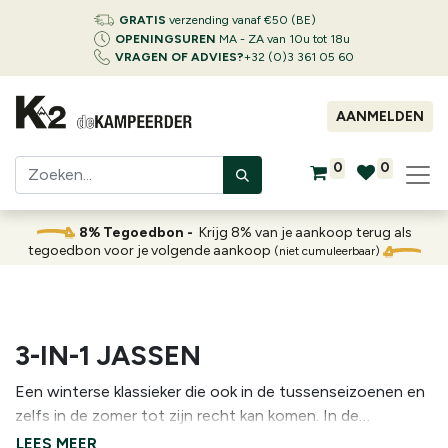
GRATIS
verzending vanaf €50 (BE)
OPENINGSUREN
MA - ZA van 10u tot 18u
VRAGEN OF ADVIES?
+32 (0)3 361 05 60
AANMELDEN
0
0
8% Tegoedbon -
Krijg 8% van je aankoop terug als
tegoedbon voor je volgende aankoop
(niet cumuleerbaar)
3-IN-1 JASSEN
Een winterse klassieker die ook in de tussenseizoenen en
zelfs in de zomer tot zijn recht kan komen. In de
waterdichte buitenjas zit immers een isolerende