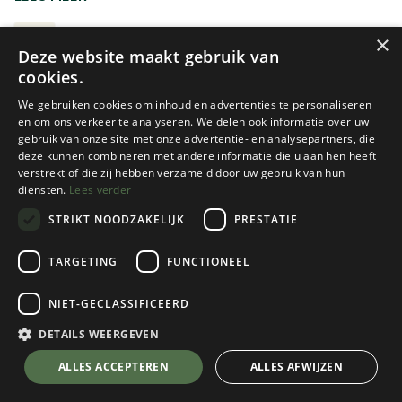
binnenlaag geritst. Soms is dit een fleece, soms een
binnenjas bestaande uit een synthetische of donzen
3-IN-1 JASSEN
×
Deze website maakt gebruik van
voering. Bij koud winterweer laat je alles in elkaar geritst.
cookies.
Op een niet regenachtige zonnige herfstdag kun je gerust
enkel de isolerende laag dragen. Op een warme maar
We gebruiken cookies om inhoud en advertenties te personaliseren
regenachtige zomerdag, volstaat enkel de buitenste laag.
en om ons verkeer te analyseren. We delen ook informatie over uw
gebruik van onze site met onze advertentie- en analysepartners, die
Drie jassen in één dus.
deze kunnen combineren met andere informatie die u aan hen heeft
Graag nog meer informatie over het lagensysteem?
verstrekt of die zij hebben verzameld door uw gebruik van hun
diensten.
Lees verder
HET DRIELAGENSYSTEEM
STRIKT NOODZAKELIJK
PRESTATIE
Nieuw!
Marmot
Berghaus
TARGETING
FUNCTIONEEL
MEN'S MINIMALIST PERTEX 3-
WOMEN'S HILLWALKER 2.0
IN-1 JACKET
GEMINI HYDROLOFT 3IN1
NIET-GECLASSIFICEERD
JACKET
DETAILS WEERGEVEN
1 color(s) available
2 color(s) available
€
349,95
ALLES ACCEPTEREN
€
399,95
ALLES AFWIJZEN