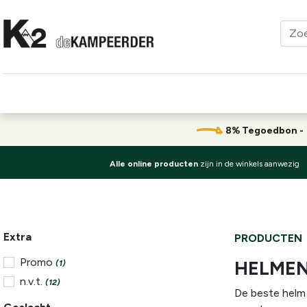
Kleding
Schoenen
Klimmen
Tenten
Uitrusting
8% Tegoedbon 
Alle online producten
zijn in de winkels aanwezig
Extra
PRODUCTEN
Promo
HELME
(1)
n.v.t.
(12)
De beste helm i