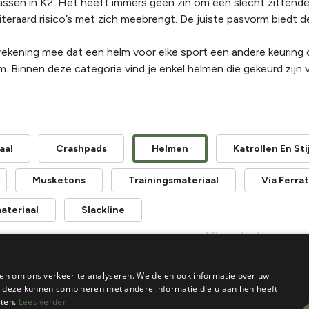
ssen in K2. Het heeft immers geen zin om een slecht zittende h
teraard risico’s met zich meebrengt. De juiste pasvorm biedt de 
rekening mee dat een helm voor elke sport een andere keuring 
m. Binnen deze categorie vind je enkel helmen die gekeurd zijn 
aal
Crashpads
Helmen
Katrollen En S
Musketons
Trainingsmateriaal
Via Ferra
ateriaal
Slackline
52 producten gevon
en om ons verkeer te analyseren. We delen ook informatie over uw
ie deze kunnen combineren met andere informatie die u aan hen heeft
sten.
Lees verder