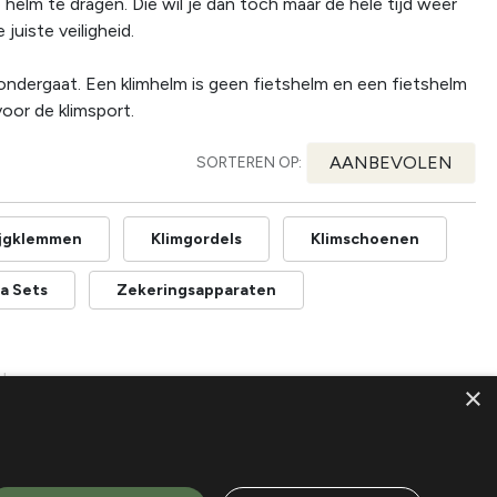
elm te dragen. Die wil je dan toch maar de hele tijd weer
juiste veiligheid.
ondergaat. Een klimhelm is geen fietshelm en een fietshelm
voor de klimsport.
AANBEVOLEN
SORTEREN OP:
tijgklemmen
Klimgordels
Klimschoenen
ta Sets
Zekeringsapparaten
den
×