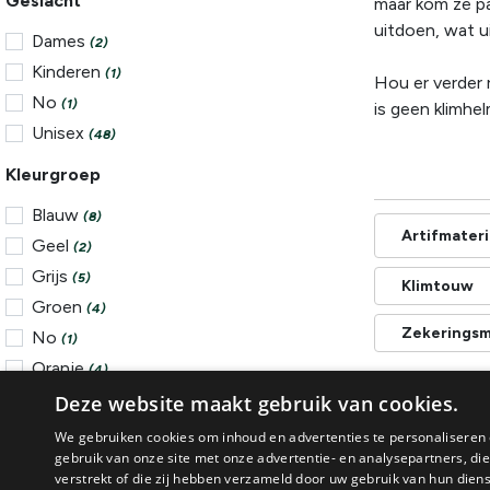
Geslacht
maar kom ze pa
uitdoen, wat ui
Dames
(2)
Kinderen
(1)
Hou er verder 
No
(1)
is geen klimhel
Unisex
(48)
Kleurgroep
Blauw
(8)
Artifmateri
Geel
(2)
Grijs
(5)
Klimtouw
Groen
(4)
Zekeringsm
No
(1)
Oranje
(4)
Rood
Deze website maakt gebruik van cookies.
(5)
SHOW MORE
We gebruiken cookies om inhoud en advertenties te personaliseren 
gebruik van onze site met onze advertentie- en analysepartners, d
Merk
verstrekt of die zij hebben verzameld door uw gebruik van hun dien