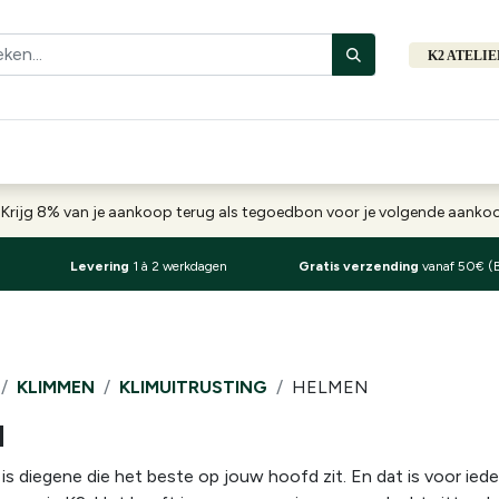
K2 ATELI
Fiets
Bibliotheek
Merken
Cadeautips
Hers
-
Krijg 8% van je aankoop terug als tegoedbon voor je volgende aank
Levering
1 à 2 werkdagen
Gratis verzending
vanaf 50€ (
KLIMMEN
KLIMUITRUSTING
HELMEN
N
s diegene die het beste op jouw hoofd zit. En dat is voor ieder