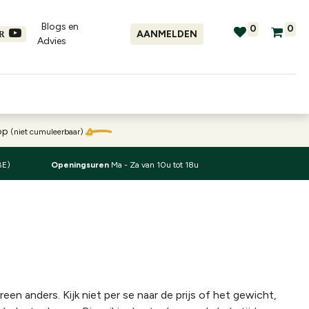
Blogs en
0
0
AANMELDEN
ER
Advies​
tellingen
Verhuur
Promo's
oop
(niet cumuleerbaar)
BE)
Openingsuren
Ma - Za van 10u tot 18u
een anders. Kijk niet per se naar de prijs of het gewicht,