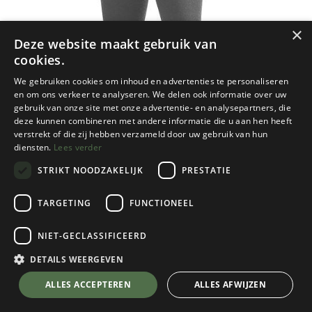
×
Deze website maakt gebruik van
cookies.
We gebruiken cookies om inhoud en advertenties te personaliseren
en om ons verkeer te analyseren. We delen ook informatie over uw
gebruik van onze site met onze advertentie- en analysepartners, die
deze kunnen combineren met andere informatie die u aan hen heeft
verstrekt of die zij hebben verzameld door uw gebruik van hun
diensten.
Lees verder
STRIKT NOODZAKELIJK
PRESTATIE
TARGETING
FUNCTIONEEL
NIET-GECLASSIFICEERD
Woolpower
Long Johns 200
DETAILS WEERGEVEN
Grey
💬 Stel je vraag over dit product via WhatsApp
ALLES ACCEPTEREN
ALLES AFWIJZEN
Kies een maat