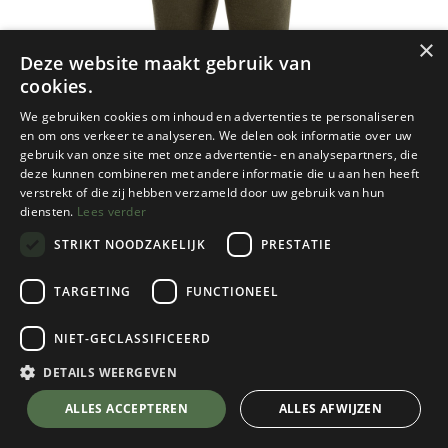
×
Deze website maakt gebruik van
cookies.
We gebruiken cookies om inhoud en advertenties te personaliseren
en om ons verkeer te analyseren. We delen ook informatie over uw
gebruik van onze site met onze advertentie- en analysepartners, die
deze kunnen combineren met andere informatie die u aan hen heeft
verstrekt of die zij hebben verzameld door uw gebruik van hun
diensten.
Lees verder
STRIKT NOODZAKELIJK
PRESTATIE
TARGETING
FUNCTIONEEL
Woolpower
NIET-GECLASSIFICEERD
Long Johns 200
Pine Green
DETAILS WEERGEVEN
Kies een maat
💬 Stel je vraag over dit product via WhatsApp
ALLES ACCEPTEREN
ALLES AFWIJZEN