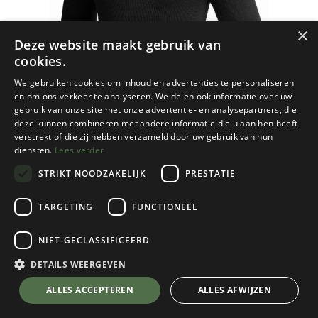
×
Deze website maakt gebruik van
cookies.
We gebruiken cookies om inhoud en advertenties te personaliseren
en om ons verkeer te analyseren. We delen ook informatie over uw
gebruik van onze site met onze advertentie- en analysepartners, die
deze kunnen combineren met andere informatie die u aan hen heeft
verstrekt of die zij hebben verzameld door uw gebruik van hun
diensten.
Lees verder
STRIKT NOODZAKELIJK
PRESTATIE
TARGETING
FUNCTIONEEL
Woolpower
NIET-GECLASSIFICEERD
Zip Turtleneck 200
Black
DETAILS WEERGEVEN
Kies een maat
💬 Stel je vraag over dit product via WhatsApp
ALLES ACCEPTEREN
ALLES AFWIJZEN