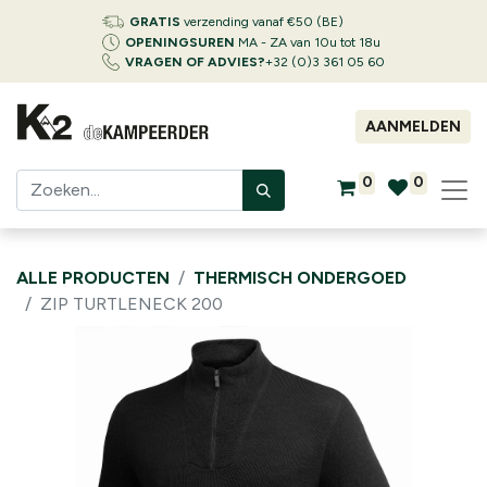
GRATIS
verzending vanaf €50 (BE)
OPENINGSUREN
MA - ZA van 10u tot 18u
VRAGEN OF ADVIES?
+32 (0)3 361 05 60
AANMELDEN
0
0
ALLE PRODUCTEN
THERMISCH ONDERGOED
ZIP TURTLENECK 200