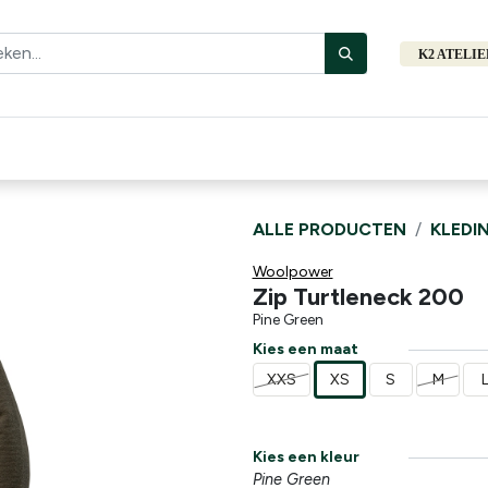
K2 ATELI
Fiets
Bibliotheek
Merken
Cadeautips
Hers
ALLE PRODUCTEN
KLEDI
Woolpower
Zip Turtleneck 200
Pine Green
Kies een maat
XXS
XS
S
M
Kies een kleur
Pine Green