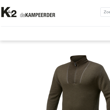
Kleding
Schoenen
Klimmen
Tenten
Uitrusting