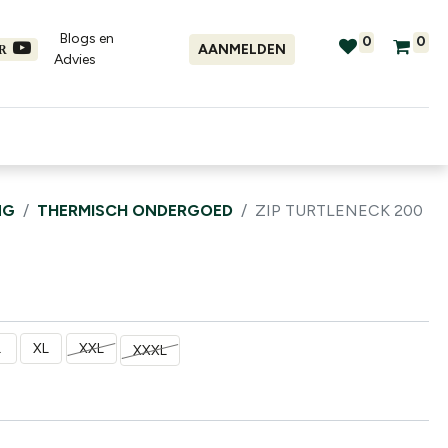
Blogs en
0
0
AANMELDEN
ER
Advies​
tellingen
Verhuur
Promo's
NG
THERMISCH ONDERGOED
ZIP TURTLENECK 200
L
XL
XXL
XXXL