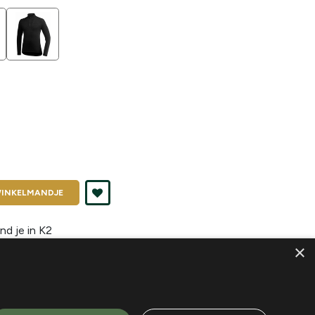
INKELMANDJE
nd je in
K2
×