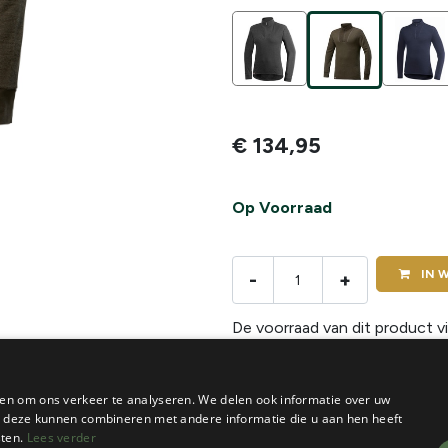
€
134,95
Op Voorraad
IN
W
-
+
De voorraad van dit product vi
en om ons verkeer te analyseren. We delen ook informatie over uw
ie deze kunnen combineren met andere informatie die u aan hen heeft
sten.
Lees verder