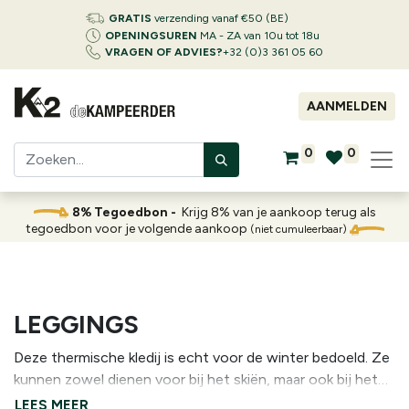
GRATIS
verzending vanaf €50 (BE)
OPENINGSUREN
MA - ZA van 10u tot 18u
VRAGEN OF ADVIES?
+32 (0)3 361 05 60
AANMELDEN
0
0
8% Tegoedbon -
Krijg 8% van je aankoop terug als
tegoedbon voor je volgende aankoop
(niet cumuleerbaar)
LEGGINGS
Deze thermische kledij is echt voor de winter bedoeld. Ze
kunnen zowel dienen voor bij het skiën, maar ook bij het
wandelen. Ideaal ook voor iedereen die graag ’s winters