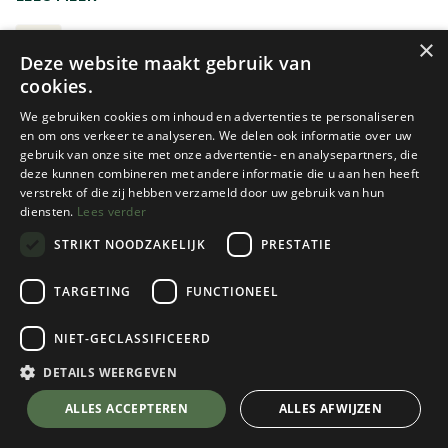
rond een vuurkorf gaat zitten of de thermostaat thuis
iets kouder wenst te zetten.
LEGGINGS
×
Deze website maakt gebruik van
cookies.
We gebruiken cookies om inhoud en advertenties te personaliseren
en om ons verkeer te analyseren. We delen ook informatie over uw
gebruik van onze site met onze advertentie- en analysepartners, die
deze kunnen combineren met andere informatie die u aan hen heeft
verstrekt of die zij hebben verzameld door uw gebruik van hun
diensten.
Lees verder
STRIKT NOODZAKELIJK
PRESTATIE
Woolpower
Woolpower
TARGETING
FUNCTIONEEL
LONG JOHNS 400
LONG JOHNS LITE HEREN
NIET-GECLASSIFICEERD
2 color(s) available
1 color(s) available
€
144,95
€
94,95
DETAILS WEERGEVEN
ALLES ACCEPTEREN
ALLES AFWIJZEN