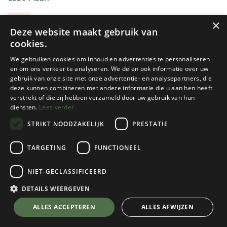
kookmateriaal, voeding en extra kleding. Het grotere
volume gaat doorgaans gepaard met een steviger
BACKPACK 40L-90L
×
Deze website maakt gebruik van
draagsysteem, zodat ook zwaardere lasten comfortabel
cookies.
en stabiel gedragen kunnen worden.
We gebruiken cookies om inhoud en advertenties te personaliseren
Hoeveel liter je precies nodig hebt, hangt af van de duur
en om ons verkeer te analyseren. We delen ook informatie over uw
gebruik van onze site met onze advertentie- en analysepartners, die
van je tocht en de manier waarop je inpakt. Een compacte
deze kunnen combineren met andere informatie die u aan hen heeft
backpack van ongeveer 40 tot 50 liter kan volstaan voor
verstrekt of die zij hebben verzameld door uw gebruik van hun
wie bewust en licht reist. Voor langere, zelfvoorzienende
diensten.
Lees verder
tochten kan een model van 60 tot 90 liter geschikter zijn.
STRIKT NOODZAKELIJK
PRESTATIE
Bij zulke rugzakken zijn een correcte ruglengte en een
goed aansluitende heupgordel bijzonder belangrijk.
Osprey
Osprey
TARGETING
FUNCTIONEEL
EXOS 48 HEREN
EJA 48 DAMES
Twijfel je over de juiste rugzak?
NIET-GECLASSIFICEERD
2 color(s) available
2 color(s) available
RUGZAK KEUZEGIDS
€
234,95
€
234,95
DETAILS WEERGEVEN
ALLES ACCEPTEREN
ALLES AFWIJZEN