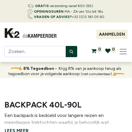
GRATIS
verzending vanaf €50 (BE)
OPENINGSUREN
MA - ZA van 10u tot 18u
VRAGEN OF ADVIES?
+32 (0)3 361 05 60
AANMELDEN
0
0
8% Tegoedbon -
Krijg 8% van je aankoop terug als
tegoedbon voor je volgende aankoop
(niet cumuleerbaar)
BACKPACK 40L-90L
Een backpack is bedoeld voor langere reizen en
meerdaagse trektochten waarbij je behoorlijk wat
materiaal moet meenemen. Denk aan een tent, slaapzak,