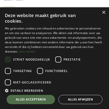
enkele kleine benodigdheden. Je neemt mee wat je
onderweg nodig hebt, zonder onnodig veel gewicht te
DAGRUGZAK 10L-30L
×
Deze website maakt gebruik van
dragen.
cookies.
Afhankelijk van het model kan een dagrugzak voorzien zijn
We gebruiken cookies om inhoud en advertenties te personaliseren
van bevestigingen voor wandelstokken, een
en om ons verkeer te analyseren. We delen ook informatie over uw
gebruik van onze site met onze advertentie- en analysepartners, die
compartiment voor een drinksysteem of een ventilerend
deze kunnen combineren met andere informatie die u aan hen heeft
rugsysteem. Een rugpand met extra ventilatie kan op
verstrekt of die zij hebben verzameld door uw gebruik van hun
warme dagen aangenamer aanvoelen, maar maakt de
diensten.
Lees verder
rugzak soms wat zwaarder. Kies daarom vooral een model
STRIKT NOODZAKELIJK
PRESTATIE
dat aansluit bij jouw activiteit en het materiaal dat je
Nieuw!
gewoonlijk meeneemt.
Osprey
Deuter
TARGETING
FUNCTIONEEL
HIKELITE 26
FUTURA 21 SL DAMES
Twijfel je over de juiste rugzak?
NIET-GECLASSIFICEERD
2 color(s) available
4 color(s) available
RUGZAK KEUZEGIDS
€
109,95
€
144,95
DETAILS WEERGEVEN
ALLES ACCEPTEREN
ALLES AFWIJZEN