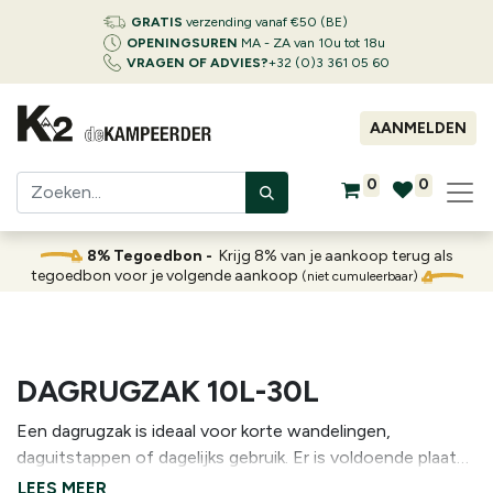
GRATIS
verzending vanaf €50 (BE)
OPENINGSUREN
MA - ZA van 10u tot 18u
VRAGEN OF ADVIES?
+32 (0)3 361 05 60
AANMELDEN
0
0
8% Tegoedbon -
Krijg 8% van je aankoop terug als
tegoedbon voor je volgende aankoop
(niet cumuleerbaar)
DAGRUGZAK 10L-30L
Een dagrugzak is ideaal voor korte wandelingen,
daguitstappen of dagelijks gebruik. Er is voldoende plaats
voor eten en drinken, regenkledij, een extra warme laag en