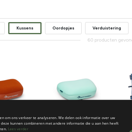
Kussens
Oordopjes
Verduistering
60 producten gevo
en om ons verkeer te analyseren. We delen ook informatie over uw
ie deze kunnen combineren met andere informatie die u aan hen heeft
t
Sea To Summit
Nemo
sten.
Lees verder