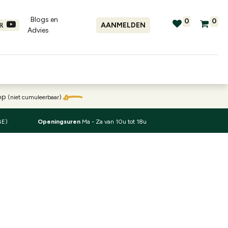
Blogs en
0
0
AANMELDEN
ER
Advies​
tellingen
Verhuur
Promo's
oop
(niet cumuleerbaar)
BE)
Openingsuren
Ma - Za van 10u tot 18u