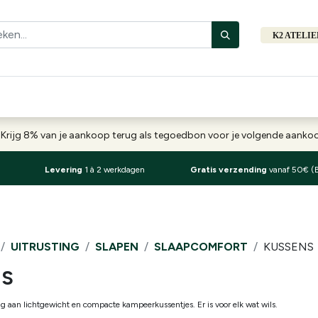
K2 ATELI
Fiets
Bibliotheek
Merken
Cadeautips
Hers
-
Krijg 8% van je aankoop terug als tegoedbon voor je volgende aank
Levering
1 à 2 werkdagen
Gratis verzending
vanaf 50€ (
UITRUSTING
SLAPEN
SLAAPCOMFORT
KUSSENS
NS
g aan lichtgewicht en compacte kampeerkussentjes. Er is voor elk wat wils.