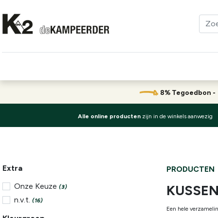
Kleding
Schoenen
Klimmen
Tenten
Uitrusting
8% Tegoedbon 
Alle online producten
zijn in de winkels aanwezig
Extra
PRODUCTEN
Onze Keuze
KUSSE
(3)
n.v.t.
(16)
Een hele verzamelin